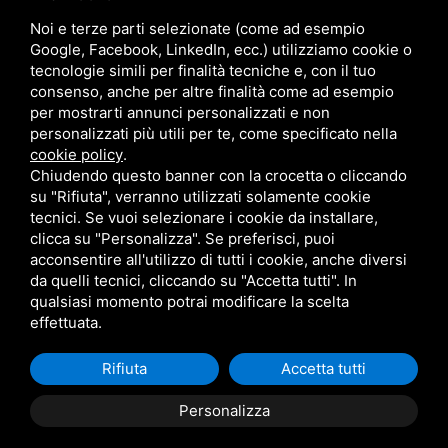
Noi e terze parti selezionate (come ad esempio
ORARI
Google, Facebook, LinkedIn, ecc.) utilizziamo cookie o
tecnologie simili per finalità tecniche e, con il tuo
Lun/Ven
08–12 / 14:30–18:30
consenso, anche per altre finalità come ad esempio
Sabato
08–12
per mostrarti annunci personalizzati e non
Domenica
Chiuso
personalizzati più utili per te, come specificato nella
cookie policy
.
Chiudendo questo banner con la crocetta o cliccando
su "Rifiuta", verranno utilizzati solamente cookie
tecnici. Se vuoi selezionare i cookie da installare,
clicca su "Personalizza". Se preferisci, puoi
acconsentire all'utilizzo di tutti i cookie, anche diversi
da quelli tecnici, cliccando su "Accetta tutti". In
FAF FALEGNAMERIA ARTIGIANALE FACCINI DI FACCINI LUCA - C.F.E N.R.I.
qualsiasi momento potrai modificare la scelta
FCCLCU74C12C980Q -
SITEMAP
QUESTO SITO È PROTETTO DA GOOGLE
RECAPTCHA V3,
PRIVACY POLICY
E
TERMINI DI SERVIZIO
DI GOOGLE
effettuata.
Rifiuta
Accetta tutti
Personalizza