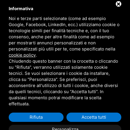
Informativa
Noi e terze parti selezionate (come ad esempio
ORARI
Google, Facebook, LinkedIn, ecc.) utilizziamo cookie o
tecnologie simili per finalità tecniche e, con il tuo
Lun/Ven
08–12 / 14:30–18:30
consenso, anche per altre finalità come ad esempio
Sabato
08–12
per mostrarti annunci personalizzati e non
Domenica
Chiuso
personalizzati più utili per te, come specificato nella
cookie policy
.
Chiudendo questo banner con la crocetta o cliccando
su "Rifiuta", verranno utilizzati solamente cookie
tecnici. Se vuoi selezionare i cookie da installare,
clicca su "Personalizza". Se preferisci, puoi
acconsentire all'utilizzo di tutti i cookie, anche diversi
da quelli tecnici, cliccando su "Accetta tutti". In
FAF FALEGNAMERIA ARTIGIANALE FACCINI DI FACCINI LUCA - C.F.E N.R.I.
qualsiasi momento potrai modificare la scelta
FCCLCU74C12C980Q -
SITEMAP
QUESTO SITO È PROTETTO DA GOOGLE
RECAPTCHA V3,
PRIVACY POLICY
E
TERMINI DI SERVIZIO
DI GOOGLE
effettuata.
Rifiuta
Accetta tutti
Personalizza