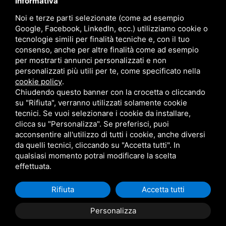
Informativa
Noi e terze parti selezionate (come ad esempio
ORARI
Google, Facebook, LinkedIn, ecc.) utilizziamo cookie o
tecnologie simili per finalità tecniche e, con il tuo
Lun/Ven
08–12 / 14:30–18:30
consenso, anche per altre finalità come ad esempio
Sabato
08–12
per mostrarti annunci personalizzati e non
Domenica
Chiuso
personalizzati più utili per te, come specificato nella
cookie policy
.
Chiudendo questo banner con la crocetta o cliccando
su "Rifiuta", verranno utilizzati solamente cookie
tecnici. Se vuoi selezionare i cookie da installare,
clicca su "Personalizza". Se preferisci, puoi
acconsentire all'utilizzo di tutti i cookie, anche diversi
da quelli tecnici, cliccando su "Accetta tutti". In
FAF FALEGNAMERIA ARTIGIANALE FACCINI DI FACCINI LUCA - C.F.E N.R.I.
qualsiasi momento potrai modificare la scelta
FCCLCU74C12C980Q -
SITEMAP
QUESTO SITO È PROTETTO DA GOOGLE
RECAPTCHA V3,
PRIVACY POLICY
E
TERMINI DI SERVIZIO
DI GOOGLE
effettuata.
Rifiuta
Accetta tutti
Personalizza