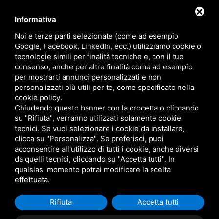
+39 0532 831118
Informativa
Noi e terze parti selezionate (come ad esempio
ORARI
Google, Facebook, LinkedIn, ecc.) utilizziamo cookie o
tecnologie simili per finalità tecniche e, con il tuo
Lun/Ven
08–12 / 14:30–18:30
consenso, anche per altre finalità come ad esempio
Sabato
08–12
per mostrarti annunci personalizzati e non
Domenica
Chiuso
personalizzati più utili per te, come specificato nella
cookie policy
.
Chiudendo questo banner con la crocetta o cliccando
su "Rifiuta", verranno utilizzati solamente cookie
tecnici. Se vuoi selezionare i cookie da installare,
clicca su "Personalizza". Se preferisci, puoi
acconsentire all'utilizzo di tutti i cookie, anche diversi
da quelli tecnici, cliccando su "Accetta tutti". In
FAF FALEGNAMERIA ARTIGIANALE FACCINI DI FACCINI LUCA - C.F.E N.R.I.
qualsiasi momento potrai modificare la scelta
FCCLCU74C12C980Q -
SITEMAP
QUESTO SITO È PROTETTO DA GOOGLE
RECAPTCHA V3,
PRIVACY POLICY
E
TERMINI DI SERVIZIO
DI GOOGLE
effettuata.
Rifiuta
Accetta tutti