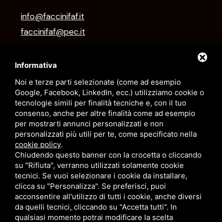
info@faccinifaf.it
faccinifaf@pec.it
+39 0532 831118
Informativa
Noi e terze parti selezionate (come ad esempio
ORARI
Google, Facebook, LinkedIn, ecc.) utilizziamo cookie o
tecnologie simili per finalità tecniche e, con il tuo
Lun/Ven
08–12 / 14:30–18:30
consenso, anche per altre finalità come ad esempio
Sabato
08–12
per mostrarti annunci personalizzati e non
Domenica
Chiuso
personalizzati più utili per te, come specificato nella
cookie policy
.
Chiudendo questo banner con la crocetta o cliccando
su "Rifiuta", verranno utilizzati solamente cookie
tecnici. Se vuoi selezionare i cookie da installare,
clicca su "Personalizza". Se preferisci, puoi
acconsentire all'utilizzo di tutti i cookie, anche diversi
da quelli tecnici, cliccando su "Accetta tutti". In
FAF FALEGNAMERIA ARTIGIANALE FACCINI DI FACCINI LUCA - C.F.E N.R.I.
qualsiasi momento potrai modificare la scelta
FCCLCU74C12C980Q -
SITEMAP
QUESTO SITO È PROTETTO DA GOOGLE