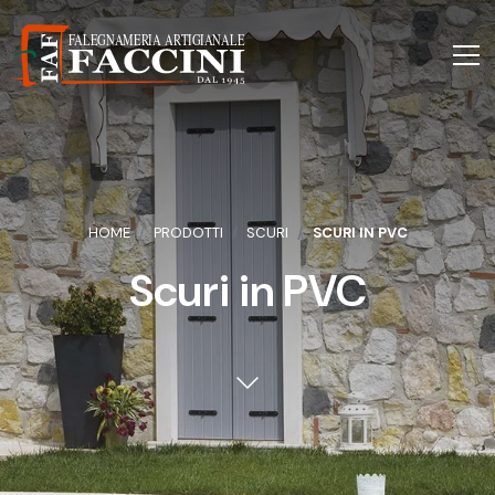
HOME
PRODOTTI
SCURI
SCURI IN PVC
Scuri in PVC