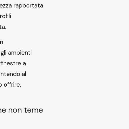
stezza rapportata
ofili
ta.
gn
gli ambienti
 finestre a
rantendo al
offrire,
che non teme