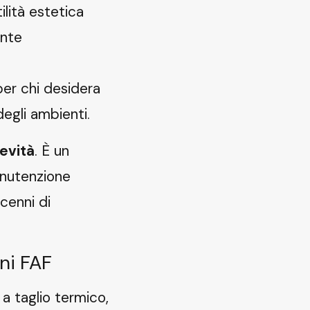
ilità estetica
inte
 per chi desidera
egli ambienti.
evità
. È un
anutenzione
cenni di
ini FAF
 a taglio termico,