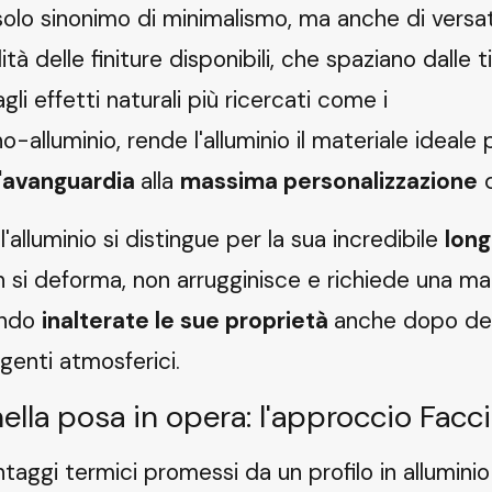
 solo sinonimo di minimalismo, ma anche di versat
ilità delle finiture disponibili, che spaziano dalle t
i effetti naturali più ricercati come i
no-alluminio
, rende l'alluminio il materiale ideale
d'avanguardia
alla
massima personalizzazione
d
 l'alluminio si distingue per la sua incredibile
long
n si deforma, non arrugginisce e richiede una m
endo
inalterate le sue proprietà
anche dopo de
genti atmosferici.
nella posa in opera: l'approccio Facc
taggi termici promessi da un profilo in alluminio