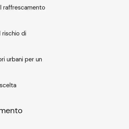
il raffrescamento
 rischio di
ri urbani per un
a scelta
lemento