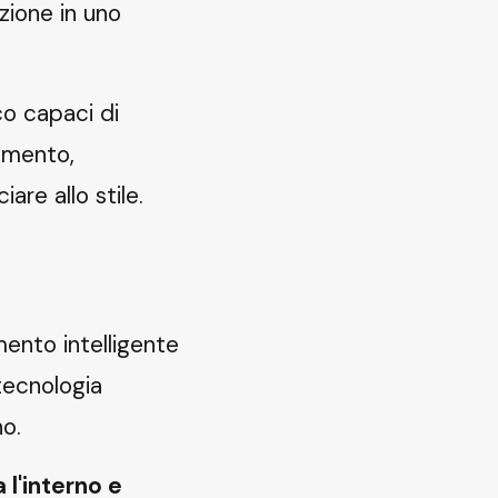
zione in uno
c
o capaci di
lamento,
re allo stile.
imento intelligente
 tecnologia
no.
 l'interno e