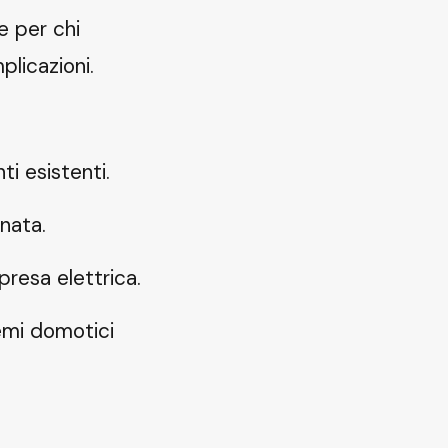
e per chi
plicazioni.
i esistenti.
inata.
presa elettrica.
temi domotici