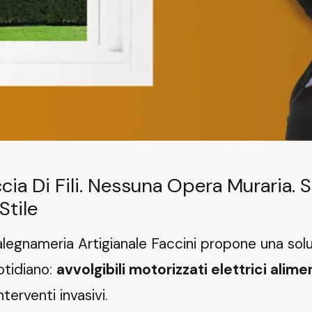
ia Di Fili. Nessuna Opera Muraria. So
Stile
legnameria Artigianale Faccini propone una solu
otidiano:
avvolgibili motorizzati elettrici alime
nterventi invasivi.