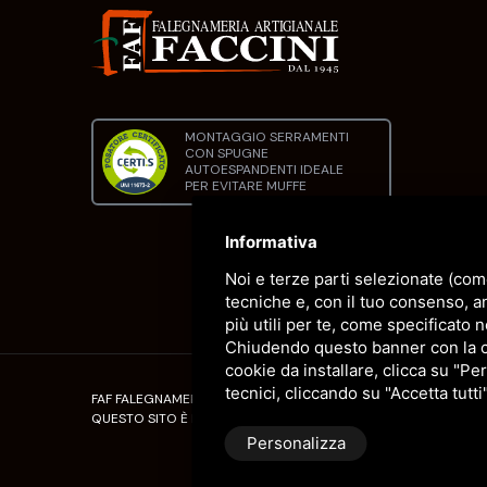
MONTAGGIO SERRAMENTI
CON SPUGNE
AUTOESPANDENTI IDEALE
PER EVITARE MUFFE
Informativa
Noi e terze parti selezionate (com
tecniche e, con il tuo consenso, a
più utili per te, come specificato n
Chiudendo questo banner con la cro
cookie da installare, clicca su "Per
tecnici, cliccando su "Accetta tutti
FAF FALEGNAMERIA ARTIGIANALE FACCINI DI FACCINI LUCA - C.F
QUESTO SITO È PROTETTO DA GOOGLE RECAPTCHA V3,
PRIVA
Personalizza