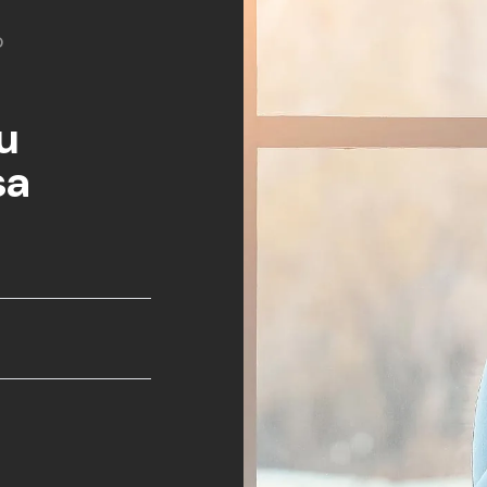
O
u
sa