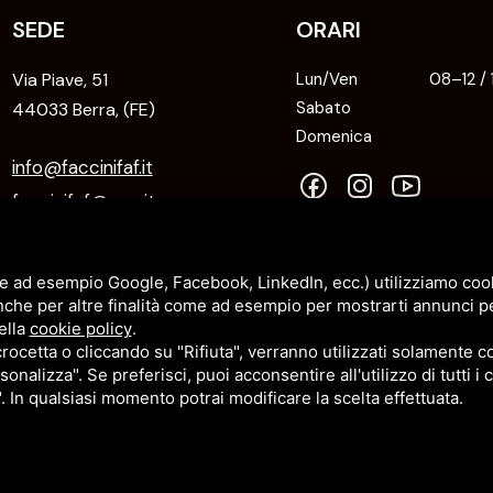
SEDE
ORARI
Via Piave, 51
Lun/Ven
08–12 /
Sabato
44033 Berra, (FE)
Domenica
info@faccinifaf.it
faccinifaf@pec.it
+39 0532 831118
e ad esempio Google, Facebook, LinkedIn, ecc.) utilizziamo cooki
nche per altre finalità come ad esempio per mostrarti annunci p
ella
cookie policy
.
cetta o cliccando su "Rifiuta", verranno utilizzati solamente co
sonalizza". Se preferisci, puoi acconsentire all'utilizzo di tutti i
". In qualsiasi momento potrai modificare la scelta effettuata.
.E N.R.I. FCCLCU74C12C980Q -
SITEMAP
CY POLICY
E
TERMINI DI SERVIZIO
DI GOOGLE